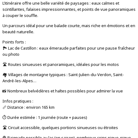
L’itinéraire offre une belle variété de paysages : eaux calmes et
scintillantes, falaises impressionnantes, et points de vue panoramiques
à couper le souffle.
Un parcours idéal pour une balade courte, mais riche en émotions et en
beauté naturelle.
Points forts :
🏞️ Lac de Castillon : eaux émeraude parfaites pour une pause fraîcheur
ou photo
🛣️ Routes sinueuses et panoramiques, idéales pour les motos
🏘️ Villages de montagne typiques : Saint-Julien-du-Verdon, Saint-
André-les-Alpes…
📸 Nombreux belvédères et haltes possibles pour admirer la vue
Infos pratiques :
📏 Distance : environ 165 km
⏱️ Durée estimée : 1 journée (route + pauses)
🛣️ Circuit accessible, quelques portions sinueuses ou étroites
🛑 Baignade possible au lac (en saison), nombreux coins pique-nique