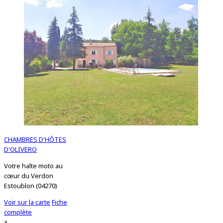
CHAMBRES D'HÔTES
D'OLIVERO
Votre halte moto au
cœur du Verdon
Estoublon (04270)
Voir sur la carte
Fiche
complète
×