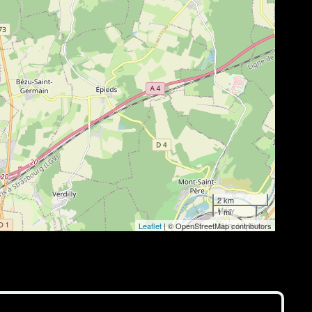
2 km
1 mi
Leaflet
| © OpenStreetMap contributors