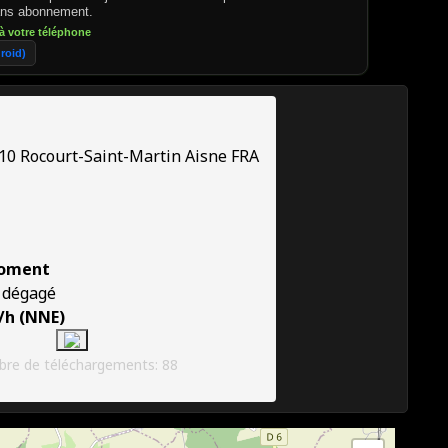
sans abonnement.
à votre téléphone
roid)
10
Rocourt-Saint-Martin
Aisne
FRA
oment
l dégagé
/h (NNE)
re de téléchargements: 88