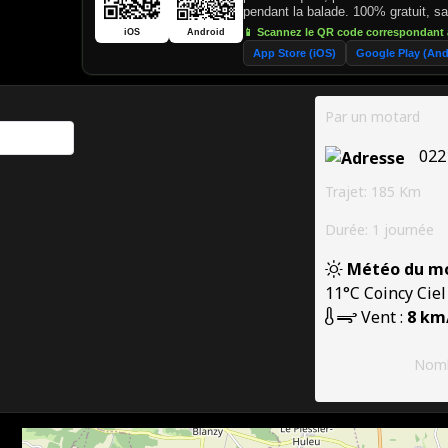
pendant la balade. 100% gratuit, 
📱 Scannez le QR code correspondant 
iOS
Android
App Store (iOS)
Google Play (And
Par un motard
022
Trajet: 185 Km
Durée: 1 journée
Météo du m
11°C
Coincy
Cie
Vent :
8 km
Nomb