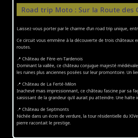
Road trip Moto : Sur la Route des
Laissez-vous porter par le charme d’un road trip unique, entr
Ce circuit vous emmène à la découverte de trois châteaux em
routes.
📍 Château de Fère-en-Tardenois
Dominant la vallée, ce château conjugue majesté médiévale 
les ruines plus anciennes posées sur leur promontoire. Un l
📍 Château de La Ferté-Milon
Inachevé mais impressionnant, ce château fascine par sa faç
saisissant de la grandeur qu’il aurait pu atteindre. Une halte 
📍 Château de Septmonts
Nichée dans un écrin de verdure, la tour résidentielle du XI
pierre racontait le prestige.