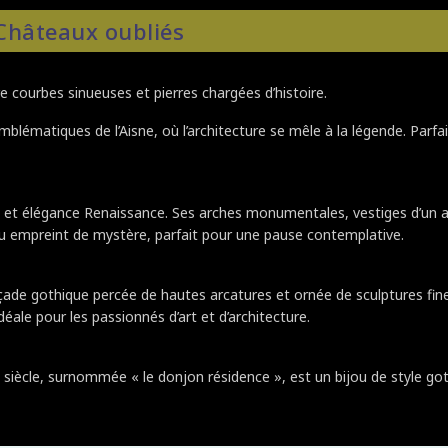
 Châteaux oubliés
e courbes sinueuses et pierres chargées d’histoire.
blématiques de l’Aisne, où l’architecture se mêle à la légende. Parfa
et élégance Renaissance. Ses arches monumentales, vestiges d’un anc
ieu empreint de mystère, parfait pour une pause contemplative.
ade gothique percée de hautes arcatures et ornée de sculptures fine
idéale pour les passionnés d’art et d’architecture.
Ve siècle, surnommée « le donjon résidence », est un bijou de style go