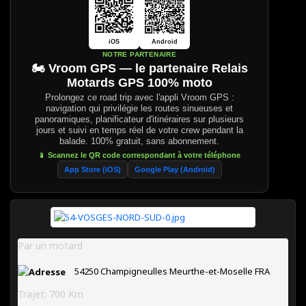
iOS
Android
NOTRE PARTENAIRE
🏍️ Vroom GPS — le partenaire Relais
Motards GPS 100% moto
Prolongez ce road trip avec l'appli Vroom GPS :
navigation qui privilégie les routes sinueuses et
panoramiques, planificateur d'itinéraires sur plusieurs
jours et suivi en temps réel de votre crew pendant la
balade. 100% gratuit, sans abonnement.
📱 Scannez le QR code correspondant à votre téléphone
App Store (iOS)
Google Play (Android)
Par un motard
54250
Champigneulles
Meurthe-et-Moselle
FRA
Trajet: 700 Km