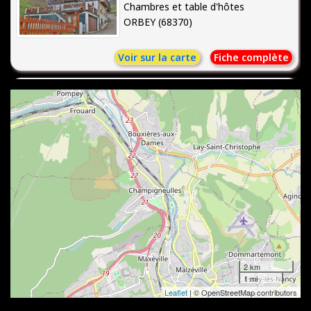
Chambres et table d'hôtes
ORBEY (68370)
Voir sur la carte
Fiche complète
HÔTEL RESTAURANT AUX BRUYÈRES
Hôtel*** Restaurant
ORBEY (68370)
Voir sur la carte
Fiche complète
HÔTEL AU VIEUX MOULIN
Hôtel**
LAPOUTROIE (68650)
Voir sur la carte
Fiche complète
PERCE NEIGE
Gîtes
2 km
LA BRESSE (88250)
1 mi
Voir sur la carte
Fiche complète
Leaflet
| © OpenStreetMap contributors