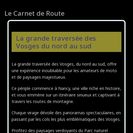
AUBERGE DE LA CHAUME DE
Le Carnet de Route
BALVEURCHE
La Chaume de Balveurche, Hôtel
Restaurant de charme
Xonrupt-Longemer (88400)
La grande traversée des
Voir sur la carte
Fiche complète
Vosges du nord au sud
NATURE COTTAGE VOSGES
Gîtes Nature Cottage Vosges avec
La grande traversée des Vosges, du nord au sud, offre
spa privatif
une expérience inoubliable pour les amateurs de moto
ANOULD (88650)
et de paysages majestueux.
Voir sur la carte
Fiche complète
Ce périple commence à Nancy, une ville riche en histoire,
et vous emmène sur un itinéraire sinueux et captivant à
travers les routes de montagne.
Chaque virage dévoile des panoramas spectaculaires, en
passant par les cols les plus emblématiques des Vosges.
Profitez des paysages verdoyants du Parc naturel