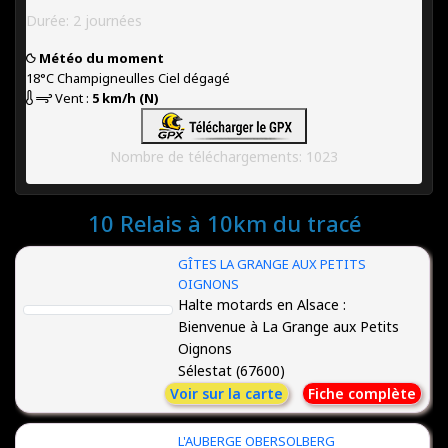
Durée: 2 journées
Météo du moment
18°C
Champigneulles
Ciel dégagé
Vent :
5 km/h (N)
Nombre de téléchargements: 1023
10 Relais à 10km du tracé
GÎTES LA GRANGE AUX PETITS
OIGNONS
Halte motards en Alsace :
Bienvenue à La Grange aux Petits
Oignons
Sélestat (67600)
Voir sur la carte
Fiche complète
L'AUBERGE OBERSOLBERG