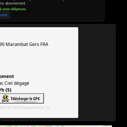
sans abonnement.
à votre téléphone
roid)
90
Marambat
Gers
FRA
oment
ac
Ciel dégagé
h (S)
re de téléchargements: 16