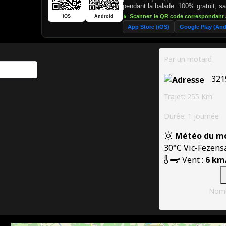
pendant la balade. 100% gratuit, 
📱 Scannez le QR code correspondant 
iOS
Android
App Store (iOS)
Google Play (And
Par un motard
321
Trajet: 255 Km
Durée: 1 journée
Météo du m
30°C
Vic-Fezens
Vent :
6 km/
Nomb