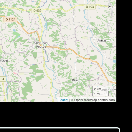
2 km
1 mi
Leaflet
| © OpenStreetMap contributors