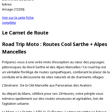
bières
Arnage (72230)
2 km
Voir sur la carte
Fiche
1 mi
complète
Leaflet
| © OpenStreetMap contributors
Le Carnet de Route
Road Trip Moto : Routes Cool Sarthe + Alpes
Mancelles
Préparez-vous à une virée moto d'exception au cœur des paysages
pittoresques du Nord Sarthe et des Alpes Mancelles ! Ce road trip est
un véritable florilège de routes sympathiques, combinant le plaisir de la
conduite et la découverte de sites naturels et de charmants villages.
L'Itinéraire : De la Cité Mancelle aux Panoramas des Avaloirs
Au départ du Mans, célèbre pour ses 24 Heures, votre périple vous
mènera rapidement sur des routes sinueuses et agréables, loin de
l'agitation urbaine.
Le Mans > La Quinte > Sillé-le-Guillaume : La mise en jambe se fait sur