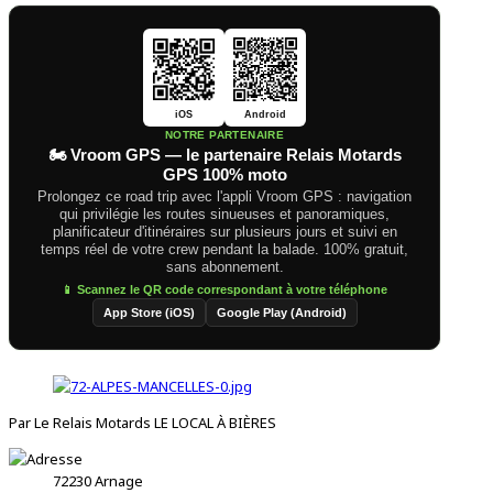
iOS
Android
NOTRE PARTENAIRE
🏍️ Vroom GPS — le partenaire Relais Motards
GPS 100% moto
Prolongez ce road trip avec l'appli Vroom GPS : navigation
qui privilégie les routes sinueuses et panoramiques,
planificateur d'itinéraires sur plusieurs jours et suivi en
temps réel de votre crew pendant la balade. 100% gratuit,
sans abonnement.
📱 Scannez le QR code correspondant à votre téléphone
App Store (iOS)
Google Play (Android)
Par Le Relais Motards LE LOCAL À BIÈRES
72230
Arnage