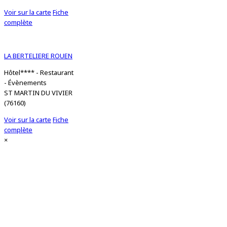
Voir sur la carte
Fiche
complète
LA BERTELIERE ROUEN
Hôtel**** - Restaurant
- Évènements
ST MARTIN DU VIVIER
(76160)
Voir sur la carte
Fiche
complète
×
2 km
1 mi
Leaflet
| © OpenStreetMap contributors