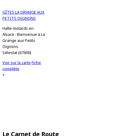
GÎTES LA GRANGE AUX
PETITS OIGNONS
Halte motards en
Alsace : Bienvenue à La
Grange aux Petits
Oignons
Sélestat (67600)
Voir sur la carte
Fiche
complète
×
2 km
1 mi
Leaflet
| © OpenStreetMap contributors
Le Carnet de Route