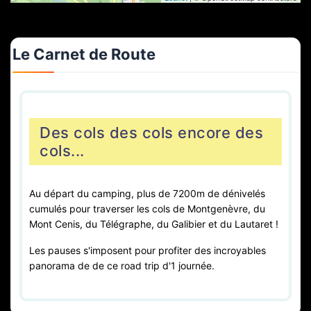
Voir sur la carte
Fiche complète
LE KLYA DES LANSTE /LA CLE DES
Le Carnet de Route
CHAMPS EN MAUR
Chambres et table d'hôtes
ST ANDRÉ (73500)
Voir sur la carte
Fiche complète
Des cols des cols encore des
cols...
Au départ du camping, plus de 7200m de dénivelés
cumulés pour traverser les cols de Montgenèvre, du
Mont Cenis, du Télégraphe, du Galibier et du Lautaret !
Les pauses s'imposent pour profiter des incroyables
panorama de de ce road trip d'1 journée.