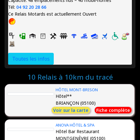
Capacité: 48 emplacements nus – 40 mobil-homes
Tél:
04 92 20 28 66
Ce Relais Motards est actuellement
Ouvert
Toutes les infos
10 Relais à 10km du tracé
HÔTEL MONT-BRISON
Hôtel**
BRIANÇON (05100)
Voir sur la carte
Fiche complète
ANOVA HÔTEL & SPA
Hôtel Bar Restaurant
MONTGENÈVRE (05100)