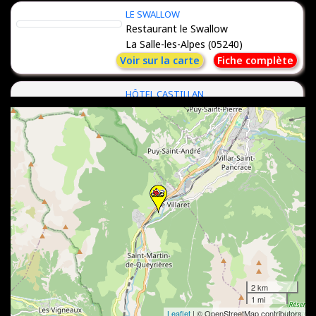
LE SWALLOW
Restaurant le Swallow
La Salle-les-Alpes (05240)
Voir sur la carte
Fiche complète
HÔTEL CASTILLAN
Hôtel***, restaurant, bar
LA GRAVE (05320)
Voir sur la carte
Fiche complète
THÉ LAIT SKI
Crêperie le thé lait ski
Albiez-Montrond (73300)
Voir sur la carte
Fiche complète
HÔTEL ALPAZUR
Hôtel***- Bar - Restaurant -
Crêperie
2 km
LANSLEBOURG-MONT-CENIS
1 mi
(73480)
Leaflet
| © OpenStreetMap contributors