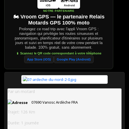
iOS
Android
NOTRE PARTENAIRE
🏍️ Vroom GPS — le partenaire Relais
Motards GPS 100% moto
Prolongez ce road trip avec l'appli Vroom GPS :
navigation qui privilégie les routes sinueuses et
panoramiques, planificateur d'itinéraires sur plusieurs
jours et suivi en temps réel de votre crew pendant la
balade. 100% gratuit, sans abonnement.
📱 Scannez le QR code correspondant à votre téléphone
App Store (iOS)
Google Play (Android)
Par un motard
07690
Vanosc
Ardèche
FRA
Trajet: 126 Km
Durée: 1 journée