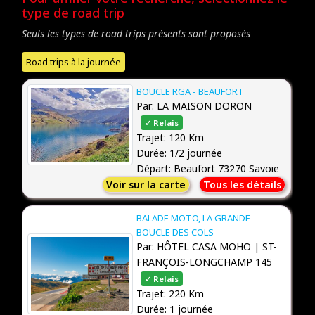
type de road trip
Seuls les types de road trips présents sont proposés
Road trips à la journée
BOUCLE RGA - BEAUFORT
Par: LA MAISON DORON
✓ Relais
Trajet: 120 Km
Durée: 1/2 journée
Départ: Beaufort 73270 Savoie
Voir sur la carte
Tous les détails
BALADE MOTO, LA GRANDE
BOUCLE DES COLS
Par: HÔTEL CASA MOHO | ST-
FRANÇOIS-LONGCHAMP 145
✓ Relais
Trajet: 220 Km
Durée: 1 journée