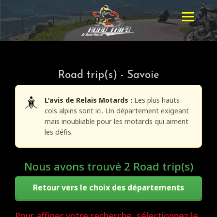
Road trip(s) - Savoie
L'avis de Relais Motards :
Les plus hauts
cols alpins sont ici. Un département exigeant
mais inoubliable pour les motards qui aiment
les défis.
Nous avons trouvé 2 Road trip(s)
Retour vers le choix des départements
Pour affiner votre recherche, sélectionnez le