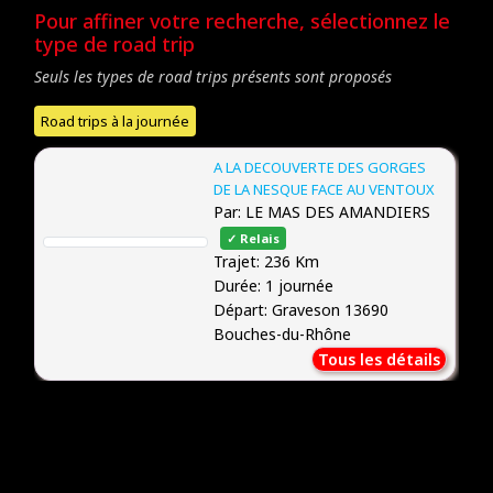
Pour affiner votre recherche, sélectionnez le
type de road trip
Seuls les types de road trips présents sont proposés
Road trips à la journée
A LA DECOUVERTE DES GORGES
DE LA NESQUE FACE AU VENTOUX
Par: LE MAS DES AMANDIERS
✓ Relais
Trajet: 236 Km
Durée: 1 journée
Départ: Graveson 13690
Bouches-du-Rhône
Tous les détails