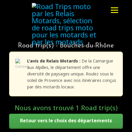
Road trip(s) - Bouches-du-Rhône
L'avis de Relais Motards :
De la Camargue
aux Alpilles, le département offre une
diversité de paysages unique. Roulez sous le
soleil de Provence avec nos itinéraires conçus
par des motards locaux.
Nous avons trouvé 1 Road trip(s)
Retour vers le choix des départements