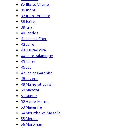
35 Ille-et-Vilaine
36 Indre
37 Indre-et-Loire
38 Isère
39 Jura
40 Landes
41 Loir-et-Cher
42 Loire
43 Haute-Loire
44 Loire-Atlantique
45 Loiret
46 Lot
47 Lot-et-Garonne
48 Lozère
49 Maine-et-Loire
50 Manche
51 Marne
52 Haute-Marne
53 Mayenne
54 Meurthe-et-Moselle
55 Meuse
56 Morbihan