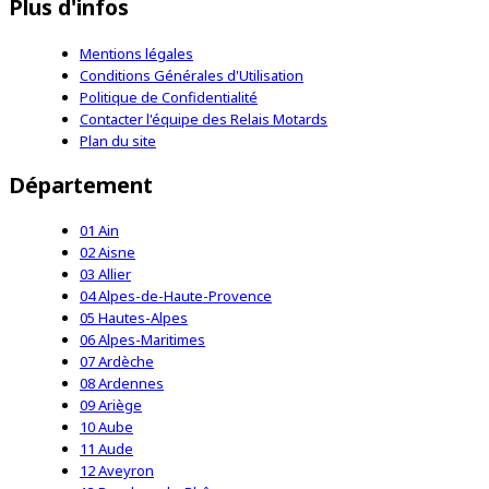
Plus d'infos
Mentions légales
Conditions Générales d'Utilisation
Politique de Confidentialité
Contacter l'équipe des Relais Motards
Plan du site
Département
01 Ain
02 Aisne
03 Allier
04 Alpes-de-Haute-Provence
05 Hautes-Alpes
06 Alpes-Maritimes
07 Ardèche
08 Ardennes
09 Ariège
10 Aube
11 Aude
12 Aveyron