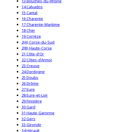
13 Bouches-du-Rhône
14 Calvados
15 Cantal
16 Charente
17 Charente-Maritime
18 Cher
19 Corrèze
2(A) Corse-du-Sud
2(B) Haute-Corse
21 Côte-d'Or
22 Côtes-d'Armor
23 Creuse
24 Dordogne
25 Doubs
26 Drôme
27 Eure
28 Eure-et-Loir
29 Finistère
30 Gard
31 Haute-Garonne
32 Gers
33 Gironde
34 Hérault