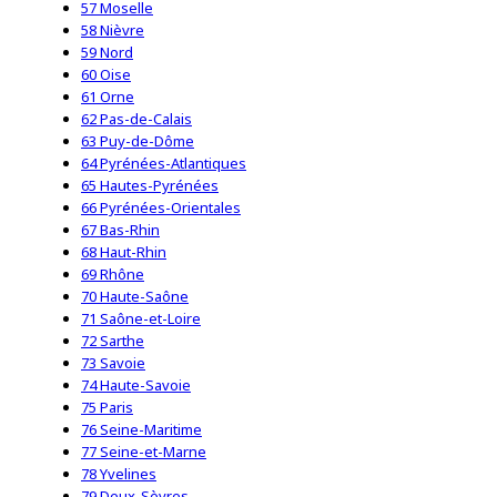
57 Moselle
58 Nièvre
59 Nord
60 Oise
61 Orne
62 Pas-de-Calais
63 Puy-de-Dôme
64 Pyrénées-Atlantiques
65 Hautes-Pyrénées
66 Pyrénées-Orientales
67 Bas-Rhin
68 Haut-Rhin
69 Rhône
70 Haute-Saône
71 Saône-et-Loire
72 Sarthe
73 Savoie
74 Haute-Savoie
75 Paris
76 Seine-Maritime
77 Seine-et-Marne
78 Yvelines
79 Deux-Sèvres