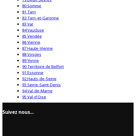
80 Somme
81 Tarn
82 Tarn-et-Garonne
83 Var
84 Vaucluse
85 Vendée
86 Vienne
87 Haute-Vienne
88 Vosges
89 Yonne
90 Territoire de Belfort
91 Essonne
92 Hauts-de-Seine
93 Seine-Saint-Denis
94 Val-de-Marne
95 Val-d'Oise
Suivez nous...