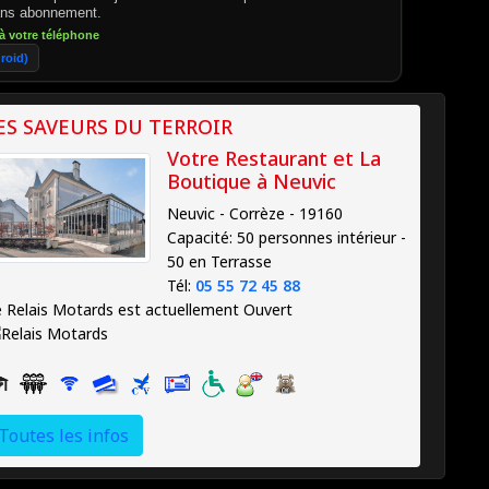
sans abonnement.
à votre téléphone
roid)
ES SAVEURS DU TERROIR
Votre Restaurant et La
Boutique à Neuvic
Neuvic - Corrèze - 19160
Capacité: 50 personnes intérieur -
50 en Terrasse
Tél:
05 55 72 45 88
 Relais Motards est actuellement
Ouvert
Toutes les infos