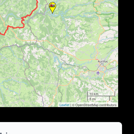
10 km
5 mi
Leaflet
| © OpenStreetMap contributors