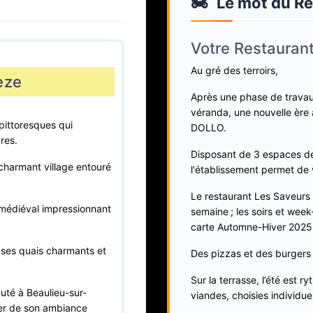
🏍️
Le mot du Re
Votre Restaurant
Au gré des terroirs,
èze
Après une phase de travaux
véranda, une nouvelle ère
pittoresques qui
DOLLO.
res.
Disposant de 3 espaces de 
 charmant village entouré
l'établissement permet de v
Le restaurant Les Saveurs 
e médiéval impressionnant
semaine ; les soirs et wee
carte Automne-Hiver 2025
c ses quais charmants et
Des pizzas et des burgers 
Sur la terrasse, l’été est 
auté à Beaulieu-sur-
viandes, choisies individue
ter de son ambiance