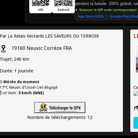
pendant la balade. 100% gratuit, 
📱 Scannez le QR code correspondant 
iOS
Android
App Store (iOS)
Google Play (And
L
Par Le Relais Motards LES SAVEURS DU TERROIR
19160
Neuvic
Corrèze
FRA
Trajet: 240 Km
Durée: 1 journée
Météo du moment
Ce
17°C
Neuvic d'Ussel
Ciel dégagé
Vent :
5 km/h (NNE)
Nombre de téléchargements: 12