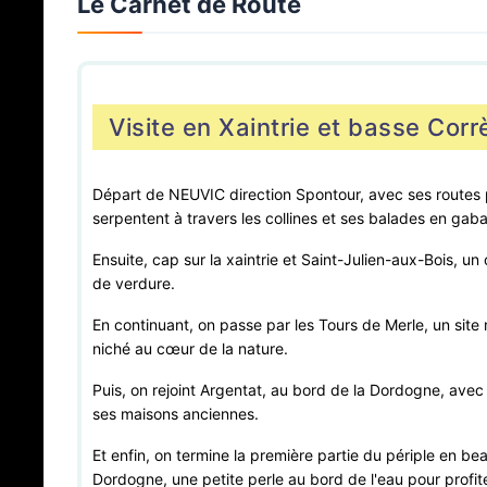
Le Carnet de Route
Voir sur la carte
Fiche complète
VILLAGE DE GITES CHÂTEAU
DE TERMES
11 Gîtes, 2 app, 4 chalets, piscine,
Visite en Xaintrie et basse Corr
spa, bar
Saint-Denis-lès-Martel (46600)
Voir sur la carte
Fiche complète
Départ de NEUVIC direction Spontour, avec ses routes 
serpentent à travers les collines et ses balades en gaba
Ensuite, cap sur la xaintrie et Saint-Julien-aux-Bois, un
de verdure.
En continuant, on passe par les Tours de Merle, un sit
niché au cœur de la nature.
Puis, on rejoint Argentat, au bord de la Dordogne, ave
ses maisons anciennes.
Et enfin, on termine la première partie du périple en be
Dordogne, une petite perle au bord de l'eau pour profi