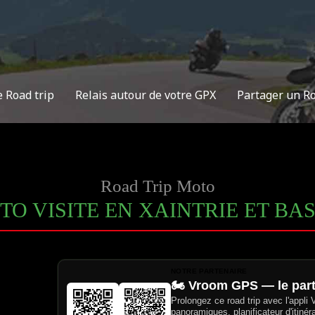
e Road trip
Relais autour de votre GPX
Partager un R
Road Trip Moto
O VISITE EN XAINTRIE ET BA
NOTRE PARTENAIRE
🏍️ Vroom GPS — le par
Prolongez ce road trip avec l'appli
panoramiques, planificateur d'itinér