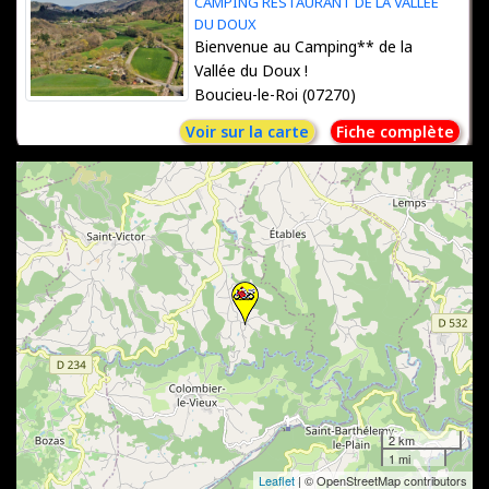
CAMPING RESTAURANT DE LA VALLÉE
DU DOUX
Bienvenue au Camping** de la
Vallée du Doux !
Boucieu-le-Roi (07270)
Voir sur la carte
Fiche complète
AUBERGE C'EST LA VIE
Auberge
CHANÉAC (07310)
Voir sur la carte
Fiche complète
ATELIER DU PHILOSOPHE
Atelier du Philosophe - chambres
2 km
d'hôtes
1 mi
ST VICTOR (07410)
Leaflet
| © OpenStreetMap contributors