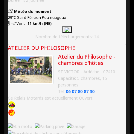
Durée: 1/2 journée
Météo du moment
29°C
Saint-Félicien
Peu nuageux
Vent :
11 km/h (NE)
Nombre de téléchargements: 14
ATELIER DU PHILOSOPHE
Atelier du Philosophe -
chambres d'hôtes
ST VICTOR - Ardèche - 07410
Capacité: 5 chambres, 15
personnes
Tél:
06 07 80 87 30
Ce Relais Motards est actuellement
Ouvert