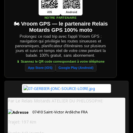
iOS
Android
NOTRE PARTENAIRE
🏍️ Vroom GPS — le partenaire Relais
Motards GPS 100% moto
Prolongez ce road trip avec l'appli Vroom GPS :
navigation qui privilégie les routes sinueuses et
panoramiques, planificateur d'itinéraires sur plusieurs
jours et suivi en temps réel de votre crew pendant la
balade. 100% gratuit, sans abonnement.
📱 Scannez le QR code correspondant à votre téléphone
App Store (iOS)
Google Play (Android)
Par Le Relais Motards ATELIER DU PHILOSOPHE
07410
Saint-Victor
Ardèche
FRA
Trajet: 197 Km