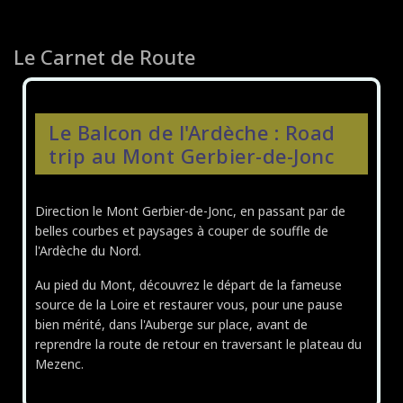
Voir sur la carte
Fiche complète
Le Carnet de Route
GÎTE LE 1935
Bienvenue au Gîte Le 1935
Saint-Sylvestre (07440)
Voir sur la carte
Fiche complète
Le Balcon de l'Ardèche : Road
trip au Mont Gerbier-de-Jonc
LES GÎTES DE BELLEVUE
Bienvenue aux Gîtes de Bellevue
Lalouvesc (07520)
Direction le Mont Gerbier-de-Jonc, en passant par de
Voir sur la carte
Fiche complète
belles courbes et paysages à couper de souffle de
l'Ardèche du Nord.
HÔTEL RESTAURANT DES CÉVENNES
Hôtel** - Restaurant - Bar
Au pied du Mont, découvrez le départ de la fameuse
MEZILHAC (07530)
source de la Loire et restaurer vous, pour une pause
Voir sur la carte
Fiche complète
bien mérité, dans l'Auberge sur place, avant de
reprendre la route de retour en traversant le plateau du
Mezenc.