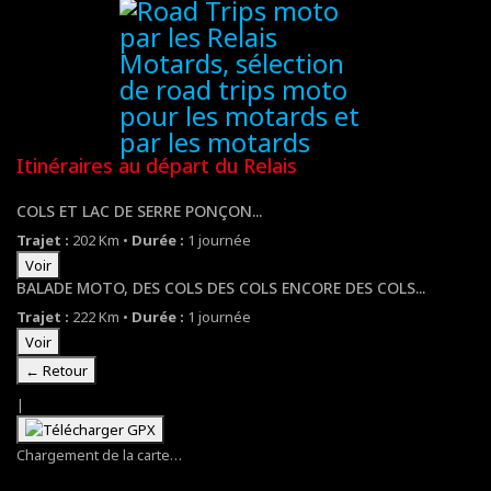
Itinéraires au départ du Relais
COLS ET LAC DE SERRE PONÇON...
Trajet :
202 Km
•
Durée :
1 journée
Voir
BALADE MOTO, DES COLS DES COLS ENCORE DES COLS...
Trajet :
222 Km
•
Durée :
1 journée
Voir
← Retour
|
Chargement de la carte…